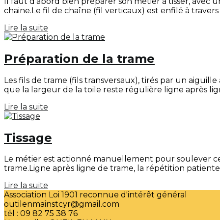
Il faut d'abord bien préparer son métier à tisser, avec
chaine.Le fil de chaîne (fil verticaux) est enfilé à travers 
Lire la suite
Préparation de la trame
Les fils de trame (fils transversaux), tirés par un aiguil
que la largeur de la toile reste régulière ligne après lign
Lire la suite
Tissage
Le métier est actionné manuellement pour soulever cert
trame.Ligne après ligne de trame, la répétition patient
Lire la suite
Association Loi 1901 reconnue d'intérêt général
outilenmainstcyr@gmail.com
tél : 09 82 75 38 76