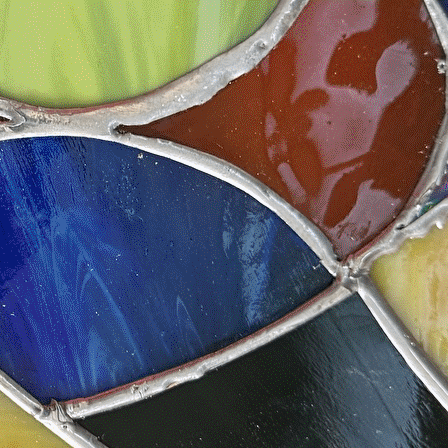
Exporter les lignes sélectionnées
Exporter toutes les colonnes
Exporter uniquement les colonnes affichées
Menu
Ajoutez un logo, un bouton, des réseaux sociaux
Cliquez pour éditer
ACCUEIL
▴
▾
LES ATELIERS
▴
▾
DESSIN D'ART
MODELAGE
LES ARCHERS DU VAUDREUIL
▴
▾
MOSAÏQUE
SCULPTURE DU CARTON
TAPISSERIE
VITRAIL