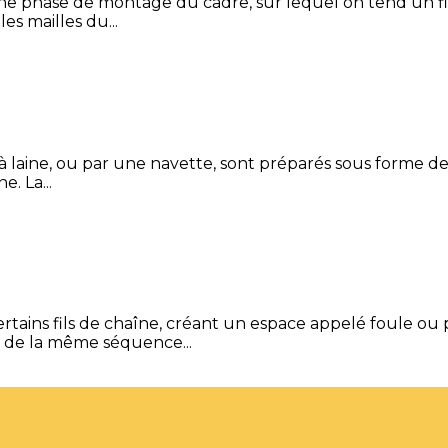
 une phase de montage du cadre, sur lequel on tend un fil
les mailles du...
le à laine, ou par une navette, sont préparés sous forme de 
e. La...
ains fils de chaîne, créant un espace appelé foule ou pa
e de la même séquence...