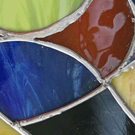
Exporter les lignes sélectionnées
Exporter toutes les colonnes
Exporter uniquement les colonnes affichées
Menu
Ajoutez un logo, un bouton, des réseaux sociaux
Cliquez pour éditer
Accueil
▴
▾
Les Ateliers
▴
▾
Dessin d'art
Modelage
Mosaïque
Sculpture du carton
Tapisserie
Vitrail
Tissage
Carré de jardin
Les Archers du Vaudreuil
▴
▾