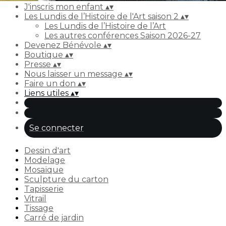
J'inscris mon enfant
▴
▾
Les Lundis de l’Histoire de l'Art saison 2
▴
▾
Les Lundis de l’Histoire de l’Art
Les autres conférences Saison 2026-27
Devenez Bénévole
▴
▾
Boutique
▴
▾
Presse
▴
▾
Nous laisser un message
▴
▾
Faire un don
▴
▾
Liens utiles
▴
▾
Se connecter
Dessin d'art
Modelage
Mosaïque
Sculpture du carton
Tapisserie
Vitrail
Tissage
Carré de jardin