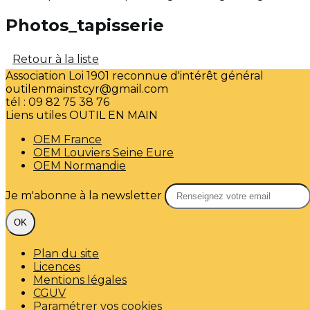
Photos_tapisserie
Retour à la liste
Association Loi 1901 reconnue d'intérêt général
outilenmainstcyr@gmail.com
tél : 09 82 75 38 76
Liens utiles OUTIL EN MAIN
OEM France
OEM Louviers Seine Eure
OEM Normandie
Je m'abonne à la newsletter
OK
Plan du site
Licences
Mentions légales
CGUV
Paramétrer vos cookies