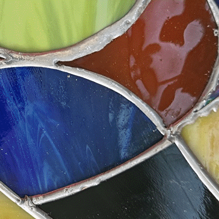
Menu
Ajoutez un logo, un bouton, des réseaux sociaux
Cliquez pour éditer
ACCUEIL
▴
▾
LES ATELIERS
▴
▾
DESSIN D'ART
MODELAGE
LES ARCHERS DU VAUDREUIL
▴
▾
MOSAÏQUE
SCULPTURE DU CARTON
TAPISSERIE
VITRAIL
J'INSCRIS MON ENFANT
▴
▾
TISSAGE
CARRÉ DE JARDIN