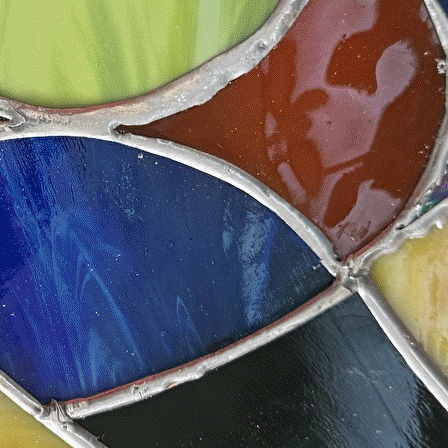
Exporter les lignes sélectionnées
Exporter toutes les colonnes
Exporter uniquement les colonnes affichées
Menu
Ajoutez un logo, un bouton, des réseaux sociaux
Cliquez pour éditer
Accueil
▴
▾
Les Ateliers
▴
▾
Dessin d'art
Modelage
Mosaïque
Sculpture du carton
Tapisserie
Vitrail
Tissage
Carré de jardin
Les Archers du Vaudreuil
▴
▾