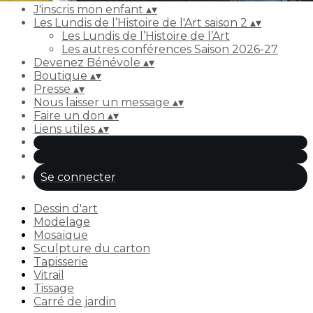
J'inscris mon enfant
▴
▾
Les Lundis de l’Histoire de l'Art saison 2
▴
▾
Les Lundis de l’Histoire de l’Art
Les autres conférences Saison 2026-27
Devenez Bénévole
▴
▾
Boutique
▴
▾
Presse
▴
▾
Nous laisser un message
▴
▾
Faire un don
▴
▾
Liens utiles
▴
▾
Se connecter
Dessin d'art
Modelage
Mosaïque
Sculpture du carton
Tapisserie
Vitrail
Tissage
Carré de jardin