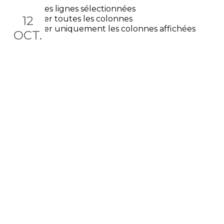
Exporter les lignes sélectionnées
12
Exporter toutes les colonnes
Exporter uniquement les colonnes affichées
OCT.
Conférence du lundi 12
octobre 2026
Le 12 oct. 2026, 17:30